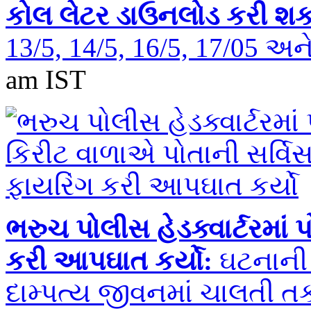
કોલ લેટર ડાઉનલોડ કરી શક
13/5, 14/5, 16/5, 17/05 
am IST
ભરુચ પોલીસ હેડક્વાર્ટરમાં
કરી આપઘાત કર્યો:
ઘટનાની 
દામ્પત્ય જીવનમાં ચાલતી ત