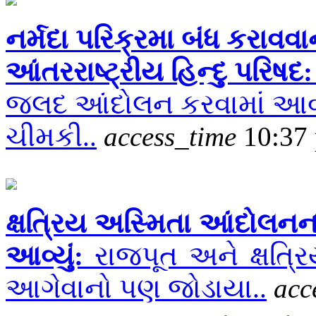
નર્મદા પરિક્રમા બંધ કરાવવ
આંતરરાષ્ટ્રીય હિન્દુ પરિષદ
જલદ આંદોલન કરવામાં આવશે:
ચીમકી..
access_time
10:37
ક્ષત્રિય અસ્મિતા આંદોલનન
આવ્યું:
રાજપૂત અને ક્ષત્
આગેવાનો પણ જોડાયા..
acc