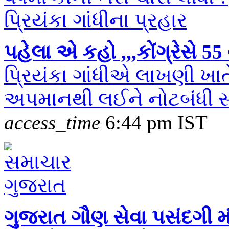
પહેલા એ કહો ,,,કોંગ્રેસે 55 
પ્રિયંકા ગાંધીએ લાખણી ખ
અપમાનથી લઈને નોટબંધી સહિ
access_time
6:44 pm IST
ગુજરાત ગૌણ સેવા પસંદગી મંડ