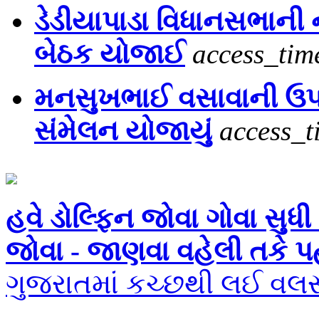
ડેડીયાપાડા વિધાનસભાની 
બેઠક યોજાઈ
access_tim
મનસુખભાઈ વસાવાની ઉપસ્
સંમેલન યોજાયું
access_t
હવે ડોલ્ફિન જોવા ગોવા સુધ
જોવા - જાણવા વહેલી તકે 
ગુજરાતમાં કચ્છથી લઈ વલસા