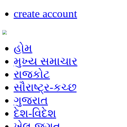
create account
હોમ
મુખ્ય સમાચાર
રાજકોટ
સૌરાષ્ટ્ર-કચ્છ
ગુજરાત
દેશ-વિદેશ
ખેલ-જગત