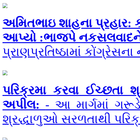
અમિતભાઇ શાહના પ્રહાર: કહ્ય
આપ્યો :ભાજપે નકસલવાદને
પ્રાણપ્રતિષ્ઠામાં કોંગ્રેસના
પરિક્રમા કરવા ઈચ્છતા શ્ર
અપીલ:
- આ માર્ગમાં ગર
શ્રદ્ધાળુઓ સરળતાથી પરિક્