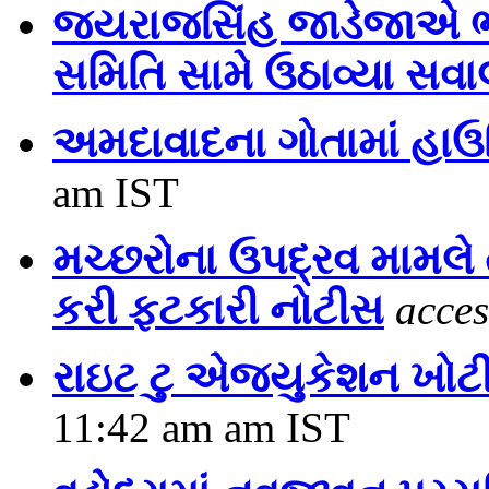
જયરાજસિંહ જાડેજાએ ભાજપ
સમિતિ સામે ઉઠાવ્યા સવા
અમદાવાદના ગોતામાં હાઉસિ
am IST
મચ્છરોના ઉપદ્રવ મામલે
કરી ફટકારી નોટીસ
acces
રાઇટ ટુ એજ્યુકેશન ખોટ
11:42 am am IST