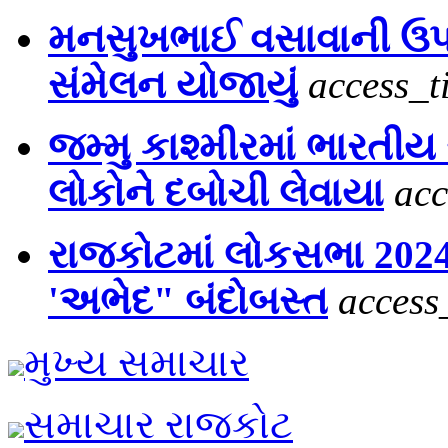
મનસુખભાઈ વસાવાની ઉપસ્
સંમેલન યોજાયું
access_t
જમ્મુ કાશ્મીરમાં ભારતીય 
લોકોને દબોચી લેવાયા
acc
રાજકોટમાં લોકસભા 2024
'અભેદ" બંદોબસ્ત
access
મુખ્ય સમાચાર
સમાચાર રાજકોટ