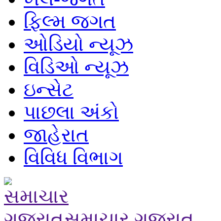
ફિલ્મ જગત
ઓડિયો ન્યૂઝ
વિડિઓ ન્યૂઝ
ઇન્સેટ
પાછલા અંકો
જાહેરાત
વિવિધ વિભાગ
સમાચાર ગુજરાત