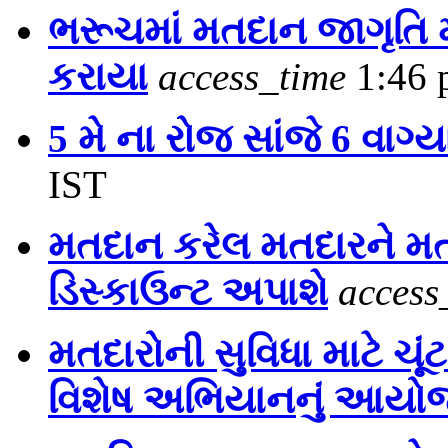
ભરૂચમાં મતદાન જાગૃતિ મા
કરાયા
access_time
1:46 
5 મે ના રોજ સાંજે 6 વાગ્
IST
મતદાન કરેલ મતદારને મતદ
ડિસ્કાઉન્ટ અપાશે
access
મતદારોની સુવિધા માટે ચૂં
વિશેષ અભિયાનનું આય