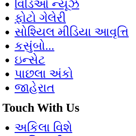
વિડિઓ ન્યૂઝ
ફોટો ગેલેરી
સોશ્યિલ મીડિયા આવૃત્તિ
કસુંબો...
ઇન્સેટ
પાછલા અંકો
જાહેરાત
Touch With Us
અકિલા વિશે