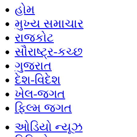
હોમ
મુખ્ય સમાચાર
રાજકોટ
સૌરાષ્ટ્ર-કચ્છ
ગુજરાત
દેશ-વિદેશ
ખેલ-જગત
ફિલ્મ જગત
ઓડિયો ન્યૂઝ