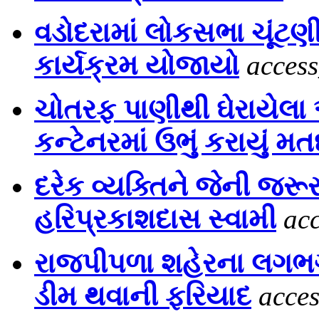
વડોદરામાં લોકસભા ચૂંટણ
કાર્યક્રમ યોજાયો
acces
ચોતરફ પાણીથી ઘેરાયેલા આ
કન્ટેનરમાં ઉભું કરાયું 
દરેક વ્યક્તિને જેની જરૂર 
હરિપ્રકાશદાસ સ્વામી
ac
રાજપીપળા શહેરના લગભગ 
ડીમ થવાની ફરિયાદ
acce