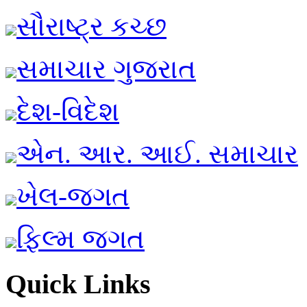
સૌરાષ્ટ્ર કચ્છ
સમાચાર ગુજરાત
દેશ-વિદેશ
એન. આર. આઈ. સમાચાર
ખેલ-જગત
ફિલ્મ જગત
Quick Links