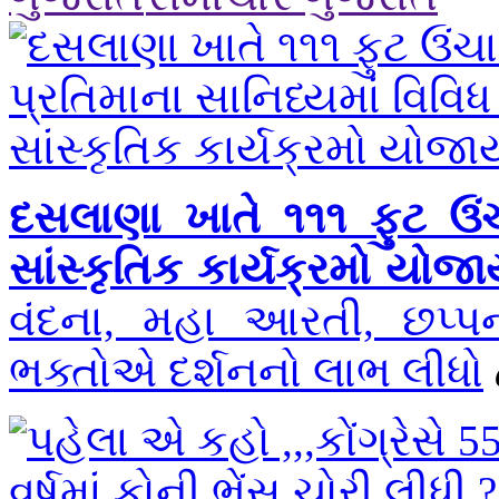
દસલાણા ખાતે ૧૧૧ ફુટ ઉંચ
સાંસ્કૃતિક કાર્યક્રમો યોજ
વંદના, મહા આરતી, છપ્પન 
ભક્તોએ દર્શનનો લાભ લીધો