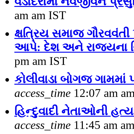
વડોદરામાં નવજીવન પ્રસુત
am am IST
ક્ષત્રિય સમાજ ગૌરવવંતી
આપે: દેશ અને રાજ્યના 
pm am IST
કોલીવાડા બોગજ ગામમાં પ
access_time
12:07 am am
હિન્દુવાદી નેતાઓની હત્ય
access_time
11:45 am am