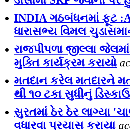
INDIA ગઠબંધનમાં ફૂટ :
ધારાસભ્ય વિમલ ચુડાસમાન
રાજપીપળા જીલ્લા જેલમાં 
મુક્તિ કાર્યક્રમ કરાયો
ac
મતદાન કરેલ મતદારને મ
થી ૧૦ ટકા સુધીનું ડિસ્કા
સુરતમાં ઠેર ઠેર લાગ્યા 
વધારવા પ્રયાસ કરાયા
ac