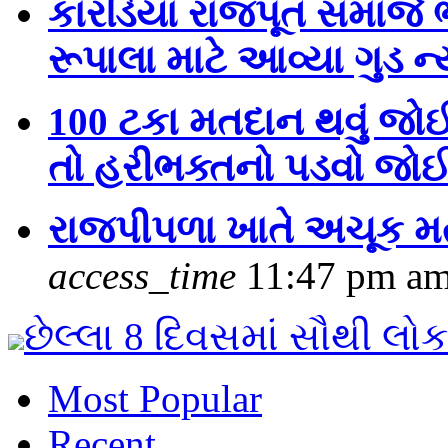
કારડિયા રાજપૂત સમાજે ભા
રૂપાલા માટે આવ્‍યા ગુડ ન્
100 ટકા મતદાન થવું જોઈ
તો હરીભક્તનો પડવો જ
રાજપીપળા ખાતે અચૂક મતદ
access_time
11:47 pm am
છેલ્લા 8 દિવસમાં સૌથી લો
Most Popular
Recent