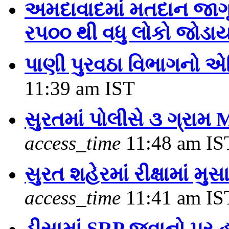
અમદાવાદમાં મતદાન જાગૃતિ
રપ૦૦ થી વધુ લોકો જોડા
પાણી પુરવઠા વિભાગનો એ
11:39 am IST
સુરતમાં પોલીસે ૩ ગ્રા
access_time
11:48 am IS
સુરત શહેરમાં રીક્ષામાં 
access_time
11:41 am IS
ડીસામાં SRP જવાનો પર 