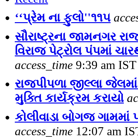
‘‘પ્રેમ ના ફુલો''૧૧૫
acce
સૌરાષ્ટ્રના જામનગર રા
વિરાજ પેટ્રોલ પંપમાં ચા
access_time
9:39 am IST
રાજપીપળા જીલ્લા જેલમાં 
મુક્તિ કાર્યક્રમ કરાયો
ac
કોલીવાડા બોગજ ગામમાં પ
access_time
12:07 am IS