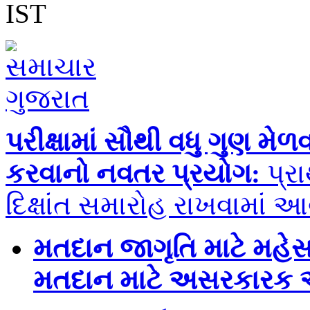
IST
પરીક્ષામાં સૌથી વધુ ગુણ મેળ
કરવાનો નવતર પ્રયોગ:
પ્ર
દિક્ષાંત સમારોહ રાખવામાં આ
મતદાન જાગૃતિ માટે મહેસા
મતદાન માટે અસરકારક