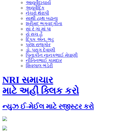
આયુર્વેદાચાર્ય
અયુર્વેદિક
નેચરો થેરાપી
સાથી હાથ બઢાના
શ્રીમદ્ ભગવદ્‌ગીતા
સા રે ગા માં પા
યે સચ હૈ
દિપક એન. ભટ્ટ
પરેશ રાજગોર
ડો. પરાગ દેવાણી
પિનાકીન નાનકભાઈ મેઘાણી
નીતિનભાઈ કામદાર
શિવલાલ ભંડેરી
NRI સમાચાર
માટે અહીં ક્લિક કરો
ન્યુઝ ઈ-મેઈલ માટે રજીસ્ટર કરો