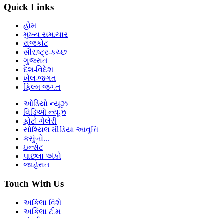
Quick Links
હોમ
મુખ્ય સમાચાર
રાજકોટ
સૌરાષ્ટ્ર-કચ્છ
ગુજરાત
દેશ-વિદેશ
ખેલ-જગત
ફિલ્મ જગત
ઓડિયો ન્યૂઝ
વિડિઓ ન્યૂઝ
ફોટો ગેલેરી
સોશ્યિલ મીડિયા આવૃત્તિ
કસુંબો...
ઇન્સેટ
પાછલા અંકો
જાહેરાત
Touch With Us
અકિલા વિશે
અકિલા ટીમ