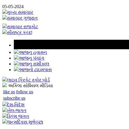
05-05-2024
મુખ્ય સમાચાર
સમાચાર ગુજરાત
સમાચાર રાજકોટ
સૌરાષ્ટ્ર કચ્છ
આજનુ હવામન
આજનુ પંચાંગ
આજનુ રાશીફાલ
આજનો ટાઇમપાસ
લાઇવ ક્રિકેટ સ્કોર બોર્ડ
અકિલા સોશ્યિલ મીડિયા
like us
follow us
subscribe us
દેશ-વિદેશ
ખેલ-જગત
ફિલ્મ જગત
જન્મદિવસ શુભેચ્છા