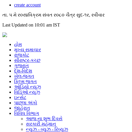
create account
તા. પ મે ર૦ર૪વિક્રમ સંવત ર૦૮૦ ચૈત્ર સુદ-૧ર, રવીવાર
Last Updated on 10:01 am IST
હોમ
મુખ્ય સમાચાર
રાજકોટ
સૌરાષ્ટ્ર-કચ્છ
ગુજરાત
દેશ-વિદેશ
ખેલ-જગત
ફિલ્મ જગત
ઓડિયો ન્યૂઝ
વિડિઓ ન્યૂઝ
ઇન્સેટ
પાછલા અંકો
જાહેરાત
વિવિધ વિભાગ
આજ ના શુભ દિવસે
સરકારી મહેમાન
ન્યુઝ - વ્યુઝ - રિવ્યુઝ