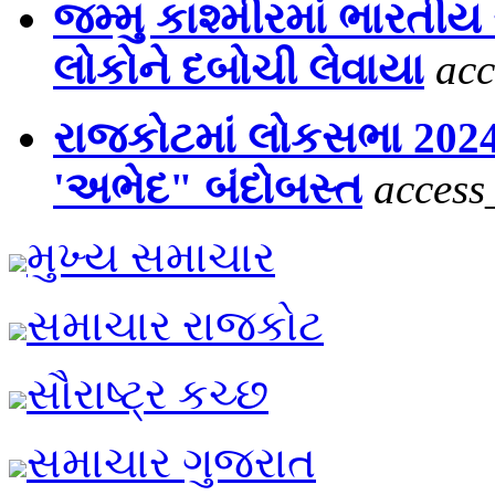
જમ્મુ કાશ્મીરમાં ભારતીય 
લોકોને દબોચી લેવાયા
acc
રાજકોટમાં લોકસભા 2024
'અભેદ" બંદોબસ્ત
access
મુખ્ય સમાચાર
સમાચાર રાજકોટ
સૌરાષ્ટ્ર કચ્છ
સમાચાર ગુજરાત