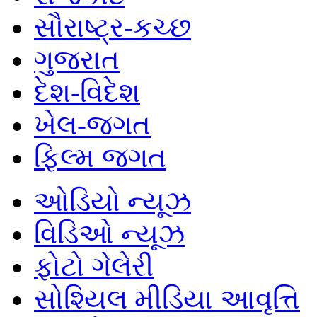
સૌરાષ્ટ્ર-કચ્છ
ગુજરાત
દેશ-વિદેશ
ખેલ-જગત
ફિલ્મ જગત
ઓડિયો ન્યૂઝ
વિડિઓ ન્યૂઝ
ફોટો ગેલેરી
સોશ્યિલ મીડિયા આવૃત્તિ