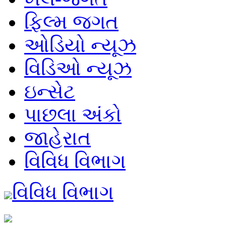
ફિલ્મ જગત
ઓડિયો ન્યૂઝ
વિડિઓ ન્યૂઝ
ઇન્સેટ
પાછલા અંકો
જાહેરાત
વિવિધ વિભાગ
વિવિધ વિભાગ