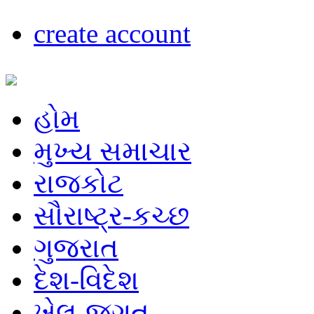
create account
હોમ
મુખ્ય સમાચાર
રાજકોટ
સૌરાષ્ટ્ર-કચ્છ
ગુજરાત
દેશ-વિદેશ
ખેલ-જગત