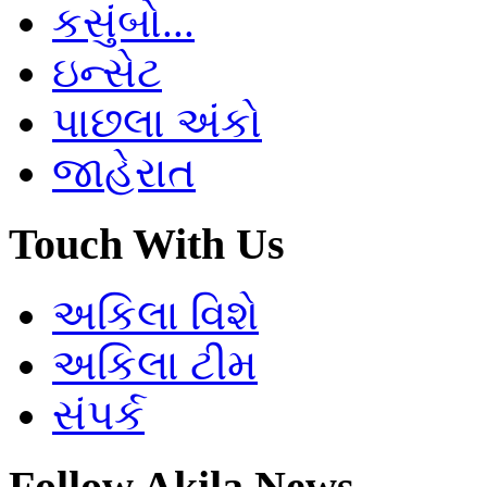
કસુંબો...
ઇન્સેટ
પાછલા અંકો
જાહેરાત
Touch With Us
અકિલા વિશે
અકિલા ટીમ
સંપર્ક
Follow Akila News