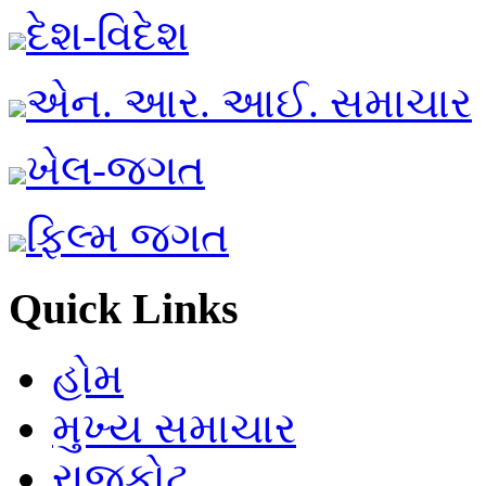
દેશ-વિદેશ
એન. આર. આઈ. સમાચાર
ખેલ-જગત
ફિલ્મ જગત
Quick Links
હોમ
મુખ્ય સમાચાર
રાજકોટ