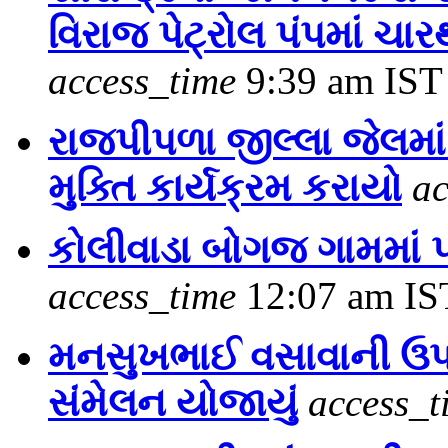
વિરાજ પેટ્રોલ પંપમાં ચા
access_time
9:39 am IST
રાજપીપળા જીલ્લા જેલમાં 
મુક્તિ કાર્યક્રમ કરાયો
ac
કોલીવાડા બોગજ ગામમાં પ
access_time
12:07 am IS
મનસુખભાઈ વસાવાની ઉપસ્
સંમેલન યોજાયું
access_t