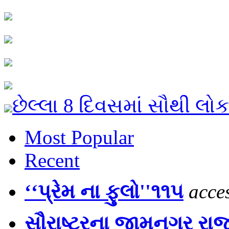
છેલ્લા 8 દિવસમાં સૌથી લો
Most Popular
Recent
‘‘પ્રેમ ના ફુલો''૧૧૫
acce
સૌરાષ્ટ્રના જામનગર રા