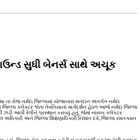
ાઉન્ડ સુધી બેનર્સ સાથે અચૂક
૨૪ ના રોજ નર્મદા જિલ્લામાં યોજાનારા મતદાન અંતર્ગત નર્મદા
િલ્લા કલેક્ટર શ્વેતા તેવતિયાનાં માર્ગદર્શન હેઠળ આજે નર્મદા જિલ્લા
 ઝંડી આપી રેલીને પ્રસ્થાન કરાવ્યું હતું. જેમાં નાયબ કલેકટર
ડલ અધિકારી અને જિલ્લા શિક્ષણાધિકારી નિશાંત દવે, જિલ્લા રમતગમત