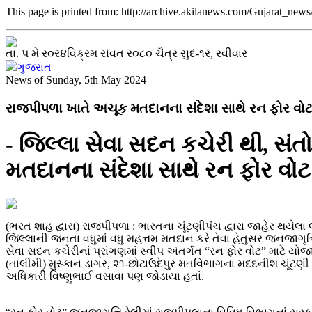
This page is printed from: http://archive.akilanews.com/Gujarat_ne
તા. પ મે ર૦ર૪વિક્રમ સંવત ર૦૮૦ ચૈત્ર સુદ-૧ર, રવીવાર
ગુજરાત
News of Sunday, 5th May 2024
રાજપીપળા ખાતે અચૂક મતદાનના સંદેશા સાથે રન ફોર વોટ
- જિલ્લા સેવા સદન કચેરી થી, સંત
મતદાનના સંદેશા સાથે રન ફોર વોટ
(ભરત શાહ દ્વારા) રાજપીપળા : ભારતના ચૂંટણીપંચ દ્વારા જાહેર થયેલા
જિલ્લાની જનતા વધુમાં વધુ મહત્તમ મતદાન કરે તેવા હેતુસર જનજાગૃત્તિ
સેવા સદન કચેરીનાં પ્રાંગણમાં સ્વીપ અંતર્ગત “રન ફોર વોટ” માટે યોજ
(તાલીમી) મુસ્કાન ડાગર, ૨૧-છોટાઉદેપુર મતવિભાગના મદદનીશ ચૂંટણી 
અધિકારી વિષ્ણુભાઈ વસાવા પણ જોડાયા હતાં.