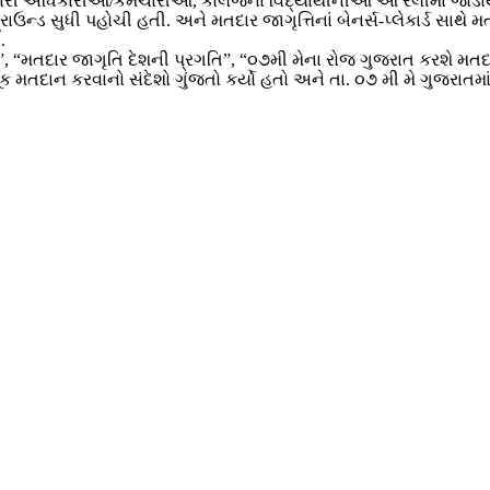
ારી અધિકારીઓ/કર્મચારીઓ, કોલેજના વિદ્યાર્થીનીઓ આ રેલીમાં જોડાયા
રાઉન્ડ સુધી પહોચી હતી. અને મતદાર જાગૃત્તિનાં બેનર્સ-પ્લેકાર્ડ સાથે
.
મતદાન”, “મતદાર જાગૃતિ દેશની પ્રગતિ”, “૦૭મી મેના રોજ ગુજરાત કર
ક મતદાન કરવાનો સંદેશો ગુંજતો કર્યો હતો અને તા. ૦૭ મી મે ગુજરાતમ