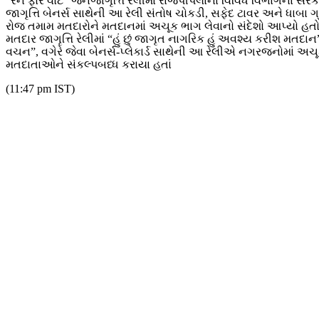
“રન ફોર વોટ” જનજાગૃત્તિ રેલીમાં રાજપીપલાના વિવિધ વિભાગનાં સરક
જાગૃત્તિ બેનર્સ સાથેની આ રેલી સંતોષ ચોકડી, સફેદ ટાવર અને ધાબા ગ્
રોજ તમામ મતદારોને મતદાનમાં અચૂક ભાગ લેવાનો સંદેશો આપ્યો હતો
મતદાર જાગૃત્તિ રેલીમાં “હું છું જાગૃત નાગરિક હું અવશ્ય કરીશ 
વચન”, વગેરે જેવા બેનર્સ-પ્લેકાર્ડ સાથેની આ રેલીએ નગરજનોમાં અચૂ
મતદાતાઓને સંકલ્પબધ્ધ કરાયા હતાં
(11:47 pm IST)