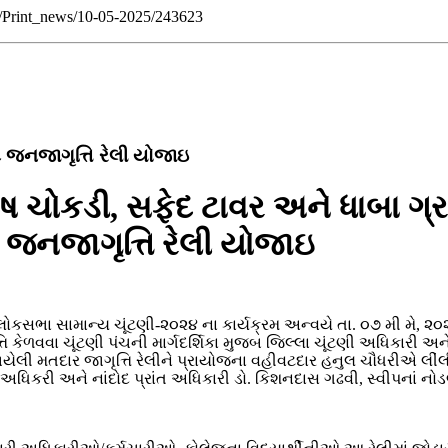
ws/Print_news/10-05-2025/243623
 જનજાગૃત્તિ રેલી યોજાઇ
ોષ ચોકડી, સફેદ ટાવર અને ધાબા ગ્ર
 જનજાગૃત્તિ રેલી યોજાઇ
 લોકસભા સામાન્ય ચૂંટણી-૨૦૨૪ ના કાર્યક્રમ અન્વયે તા. ૦૭ મી મે, ૨૦
 કેળવવા ચૂંટણી પંચની માર્ગદર્શિકા મુજબ જિલ્લા ચૂંટણી અધિકારી અને જ
ાયેલી મતદાર જાગૃત્તિ રેલીને પ્રાયોજના વહીવટદાર હનુલ ચૌધરીએ લીંલીં
અધિકરી અને નાંદોદ પ્રાંત અધિકારી ડો. કિશનદાસ ગઢવી, સ્વીપનાં નો