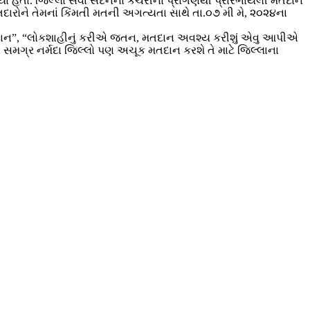
 હતાં. જિલ્લા સેવા સદનના કચેરીનાં પ્રાંગણથી પ્રારંભાયેલી મતદાન
 મતદારોને તેમનાં કિંમતી મતની અગત્યતા સાથે તા.૦૭ મી મે, ૨૦૨૪ના
શે મતદાન”, “લોકશાહીનું કરીએ જતન, મતદાન અવશ્ય કરીશું એવુ આપીએ
ાં સમગ્ર નર્મદા જિલ્લો પણ અચૂક મતદાન કરશે તે માટે જિલ્લાના